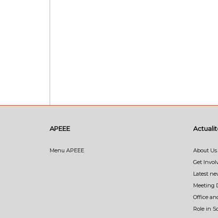
APEEE
Actuali
Menu APEEE
About Us
Get Invol
Latest n
Meeting 
Office an
Role in 