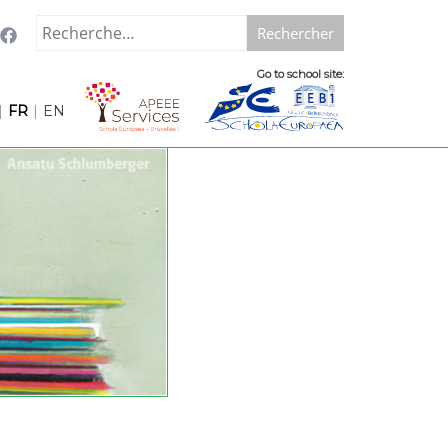
Rechercher :
Go to school site:
|
FR
|
EN